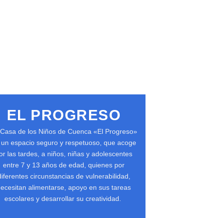
EL PROGRESO
 Casa de los Niños de Cuenca «El Progreso»
 un espacio seguro y respetuoso, que acoge
or las tardes, a niños, niñas y adolescentes
entre 7 y 13 años de edad, quienes por
diferentes circunstancias de vulnerabilidad,
ecesitan alimentarse, apoyo en sus tareas
escolares y desarrollar su creatividad.