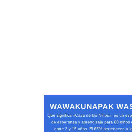
WAWAKUNAPAK WAS
Que significa «Casa de los Niños», es un esp
de esperanza y aprendizaje para 60 niños 
entre 3 y 15 años. El 65% pertenecen a l