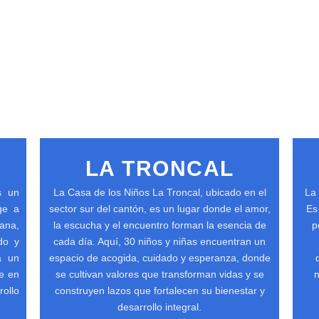
LA TRONCAL
s un
La Casa de los Niños La Troncal, ubicado en el
La
ge a
sector sur del cantón, es un lugar donde el amor,
Es
ana,
la escucha y el encuentro forman la esencia de
p
do y
cada día. Aquí, 30 niños y niñas encuentran un
a un
espacio de acogida, cuidado y esperanza, donde
te en
se cultivan valores que transforman vidas y se
n
rollo
construyen lazos que fortalecen su bienestar y
desarrollo integral.