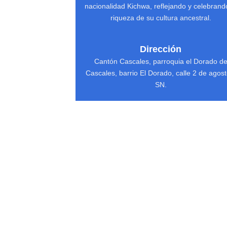
nacionalidad Kichwa, reflejando y celebrand
riqueza de su cultura ancestral.
Dirección
Cantón Cascales, parroquia el Dorado d
Cascales, barrio El Dorado, calle 2 de agost
SN.