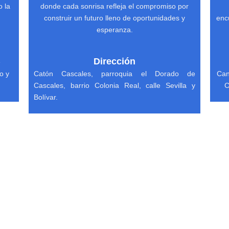
o la
donde cada sonrisa refleja el compromiso por
construir un futuro lleno de oportunidades y
enc
esperanza.
Dirección
e
o y
Catón Cascales, parroquia el Dorado de
Can
Cascales, barrio Colonia Real, calle Sevilla y
C
Bolívar.