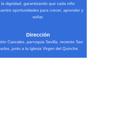
la dignidad, garantizando que cada niño
uentre oportunidades para crecer, aprender y
soñar.
Dirección
tón Cascales, parroquia Sevilla, reciento San
arlos, junto a la Iglesia Virgen del Quinche.