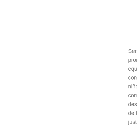
Ser
pro
equ
com
niñ
com
des
de 
jus