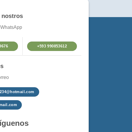
 nostros
a WhatsApp
9676
+593 990853612
os
rreo
a1234@hotmail.com
mail.com
íguenos