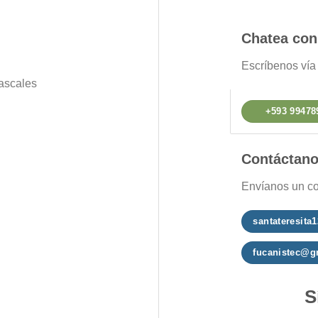
Chatea con
Escríbenos ví
ascales
+593 99478
Contáctan
Envíanos un co
santateresit
fucanistec@g
S