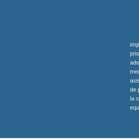
Imp
pri
ado
med
asi
de 
la 
equ