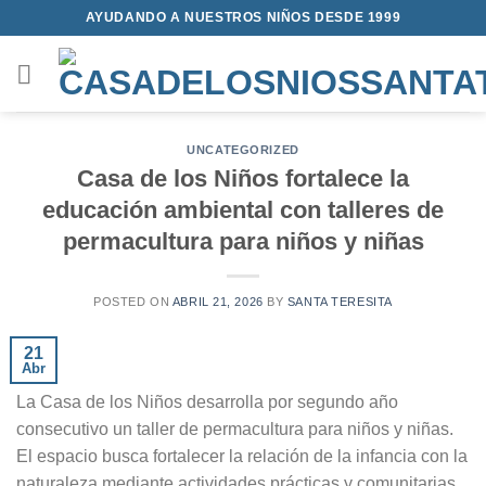
Saltar
AYUDANDO A NUESTROS NIÑOS DESDE 1999
al
contenido
UNCATEGORIZED
Casa de los Niños fortalece la
educación ambiental con talleres de
permacultura para niños y niñas
POSTED ON
ABRIL 21, 2026
BY
SANTA TERESITA
21
Abr
La Casa de los Niños desarrolla por segundo año
consecutivo un taller de permacultura para niños y niñas.
El espacio busca fortalecer la relación de la infancia con la
naturaleza mediante actividades prácticas y comunitarias.