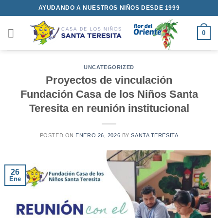
Saltar
AYUDANDO A NUESTROS NIÑOS DESDE 1999
al
contenido
0
UNCATEGORIZED
Proyectos de vinculación
Fundación Casa de los Niños Santa
Teresita en reunión institucional
POSTED ON
ENERO 26, 2026
BY
SANTA TERESITA
26
Ene