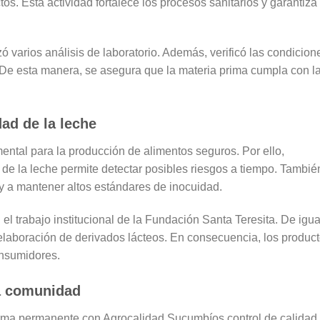
tos. Esta actividad fortalece los procesos sanitarios y garantiza
zó varios análisis de laboratorio. Además, verificó las condicion
De esta manera, se asegura que la materia prima cumpla con l
dad de la leche
mental para la producción de alimentos seguros. Por ello,
de la leche permite detectar posibles riesgos a tiempo. Tambié
y a mantener altos estándares de inocuidad.
 el trabajo institucional de la Fundación Santa Teresita. De igua
elaboración de derivados lácteos. En consecuencia, los produc
onsumidores.
a comunidad
orma permanente con Agrocalidad Sucumbíos control de calidad