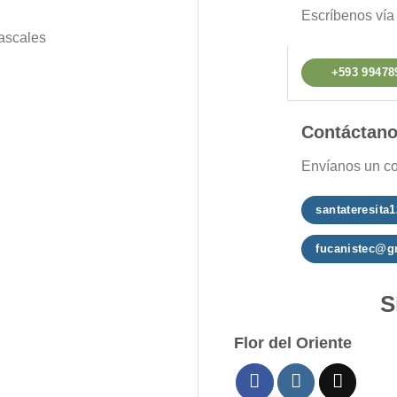
Escríbenos ví
ascales
+593 99478
Contáctan
Envíanos un co
santateresit
fucanistec@g
S
Flor del Oriente