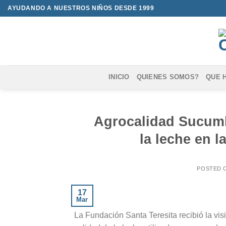
Saltar
AYUDANDO A NUESTROS NIÑOS DESDE 1999
al
contenido
INICIO
QUIENES SOMOS?
QUE 
Agrocalidad Sucumbí
la leche en l
POSTED 
17
Mar
La Fundación Santa Teresita recibió la vis