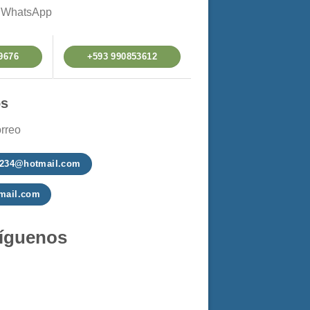
a WhatsApp
9676
+593 990853612
os
rreo
a1234@hotmail.com
mail.com
íguenos