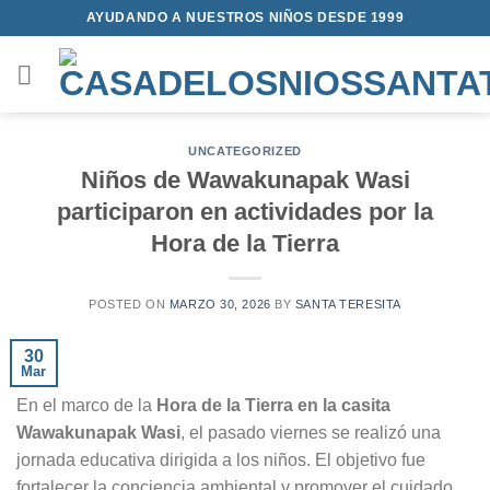
Saltar
AYUDANDO A NUESTROS NIÑOS DESDE 1999
al
contenido
UNCATEGORIZED
Niños de Wawakunapak Wasi
participaron en actividades por la
Hora de la Tierra
POSTED ON
MARZO 30, 2026
BY
SANTA TERESITA
30
Mar
En el marco de la
Hora de la Tierra en la casita
Wawakunapak
Wasi
, el pasado viernes se realizó una
jornada educativa dirigida a los niños. El objetivo fue
fortalecer la conciencia ambiental y promover el cuidado