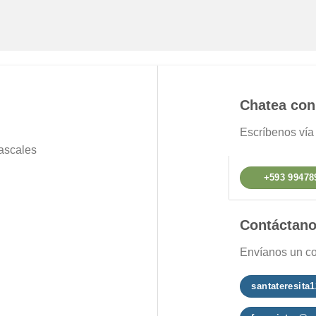
Chatea con
Escríbenos ví
ascales
+593 99478
Contáctan
Envíanos un co
santateresit