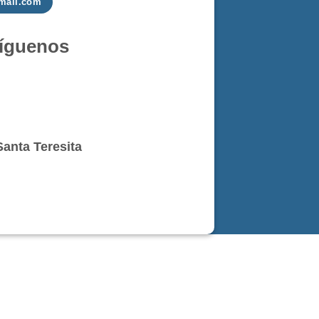
mail.com
íguenos
Santa Teresita