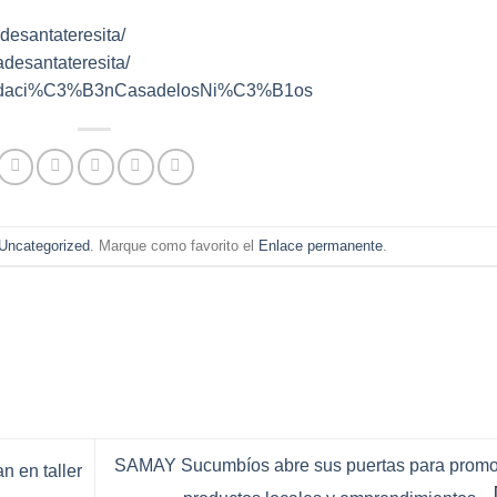
desantateresita/
desantateresita/
Fundaci%C3%B3nCasadelosNi%C3%B1os
Uncategorized
. Marque como favorito el
Enlace permanente
.
SAMAY Sucumbíos abre sus puertas para promo
n en taller