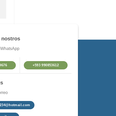
 nostros
a WhatsApp
9676
+593 990853612
os
rreo
a1234@hotmail.com