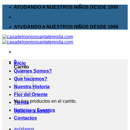
Saltar
AYUDANDO A NUESTROS NIÑOS DESDE 1999
al
contenido
AYUDANDO A NUESTROS NIÑOS DESDE 1999
0
Inicio
Carrito
Quienes Somos?
Que hacemos?
Nuestra Historia
Flor del Oriente
No hay productos en el carrito.
Tienda
Noticias y Eventos
Volver a la tienda
Contactos
ayúdanos