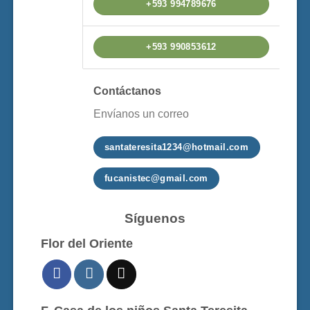
+593 994789676
+593 990853612
Contáctanos
Envíanos un correo
santateresita1234@hotmail.com
fucanistec@gmail.com
Síguenos
Flor del Oriente