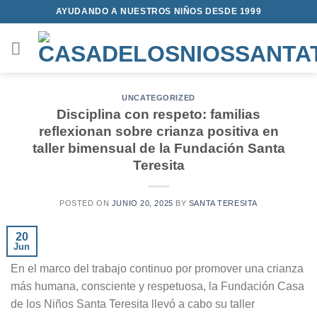
Saltar
AYUDANDO A NUESTROS NIÑOS DESDE 1999
al
contenido
UNCATEGORIZED
Disciplina con respeto: familias
reflexionan sobre crianza positiva en
taller bimensual de la Fundación Santa
Teresita
POSTED ON
JUNIO 20, 2025
BY
SANTA TERESITA
20
Jun
En el marco del trabajo continuo por promover una crianza
más humana, consciente y respetuosa, la Fundación Casa
de los Niños Santa Teresita llevó a cabo su taller